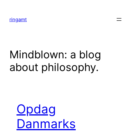
Skip
to
ringamt
content
Mindblown: a blog
about philosophy.
Opdag
Danmarks